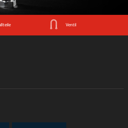
lteile
Ventil