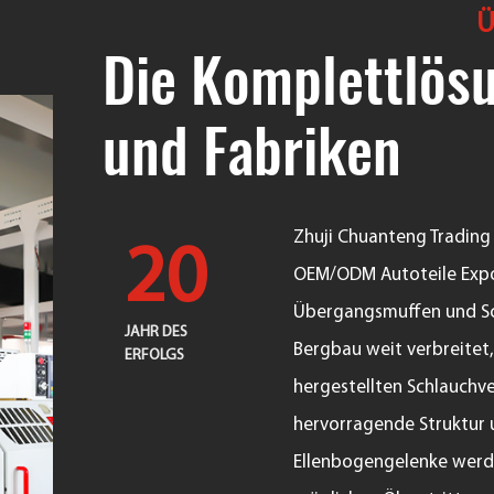
Ü
Die Komplettlösu
und Fabriken
Zhuji Chuanteng Trading C
20
OEM/ODM Autoteile Exp
Übergangsmuffen und Sc
JAHR DES
Bergbau weit verbreitet,
ERFOLGS
hergestellten Schlauchv
hervorragende Struktur un
Ellenbogengelenke werde