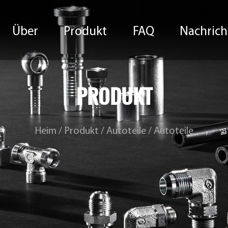
Über
Produkt
FAQ
Nachrich
PRODUKT
Heim
/
Produkt
/
Autoteile
/
Autoteile