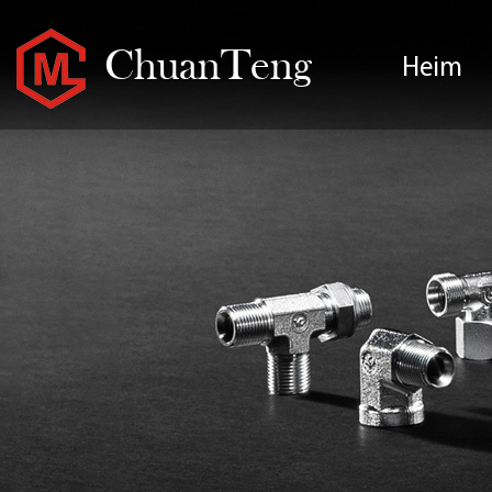
ChuanTeng
Heim